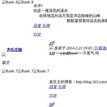
水岸//
你是一滩清亮的溪水
欢快地流向远方我是岸边险峻的山峰
默默凝望着你远去的身
回复
引用
TOP
#
25
发表于 2014-2-23 19:05
|
只看该
齐氏庄园
12#
~~windflower~~
不客气 呵
版主
老庄主的博客：http://blog.163.com/t
回复
引用
TOP
#
26