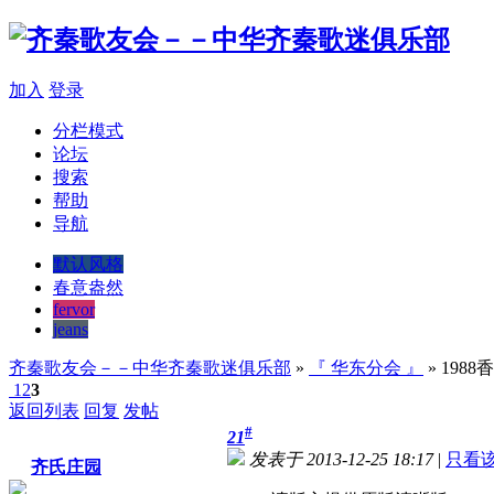
加入
登录
分栏模式
论坛
搜索
帮助
导航
默认风格
春意盎然
fervor
jeans
齐秦歌友会－－中华齐秦歌迷俱乐部
»
『 华东分会 』
» 19
1
2
3
返回列表
回复
发帖
#
21
发表于 2013-12-25 18:17
|
只看
齐氏庄园