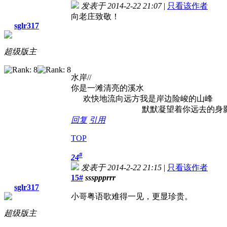
发表于 2014-2-22 21:07
|
只看该作者
向老庄致敬！
sglr317
超级版主
水岸//
你是一滩清亮的溪水
欢快地流向远方我是岸边险峻的山峰
默默凝望着你远去的身
回复
引用
TOP
#
24
发表于 2014-2-22 21:15
|
只看该作者
15#
sssppprrr
sglr317
小哥粤语歌难得一见，更显珍贵。
超级版主