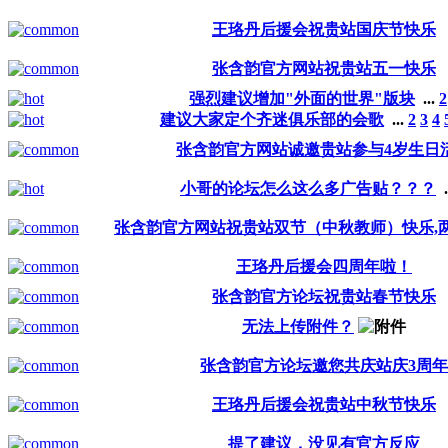
王珞丹后援会祝贵站国庆节快乐
张含韵官方网站祝贵站五一快乐
强烈建议增加"外面的世界"版块
...
2
建议大家定个齐迷俱乐部的会歌
...
2
3
4
张含韵官方网站诚邀贵站参与4岁生日
小哥的论坛怎么这么多广告贴？？？
.
张含韵官方网站祝贵站双节（中秋教师）快乐,
王珞丹后援会四周年啦！
张含韵官方论坛祝贵站春节快乐
无法上传附件？
张含韵官方论坛邀您共庆站庆3周年
王珞丹后援会祝贵站中秋节快乐
提了建议，没见有官方反应