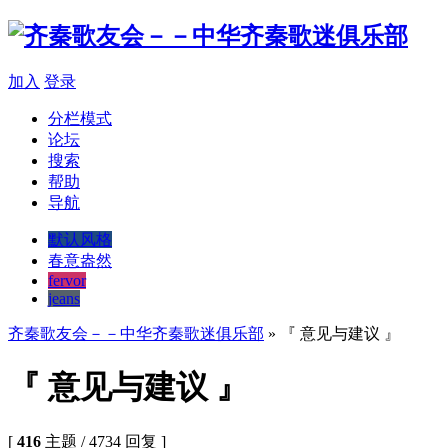
加入
登录
分栏模式
论坛
搜索
帮助
导航
默认风格
春意盎然
fervor
jeans
齐秦歌友会－－中华齐秦歌迷俱乐部
» 『 意见与建议 』
『 意见与建议 』
[
416
主题 / 4734 回复 ]