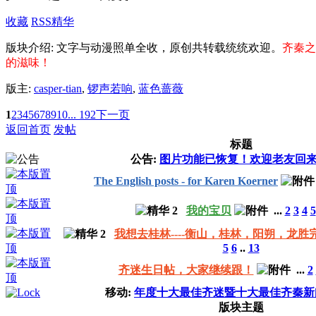
收藏
RSS
精华
版块介绍: 文字与动漫照单全收，原创共转载统统欢迎。
齐秦之
的滋味！
版主:
casper-tian
,
锣声若响
,
蓝色蔷薇
1
2
3
4
5
6
7
8
9
10
... 192
下一页
返回首页
发帖
标题
公告:
图片功能已恢复！欢迎老友回
The English posts - for Karen Koerner
我的宝贝
...
2
3
4
5
我想去桂林----衡山，桂林，阳朔，龙胜
5
6
..
13
齐迷生日帖，大家继续跟！
...
2
移动:
年度十大最佳齐迷暨十大最佳齐秦新
版块主题