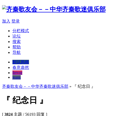
加入
登录
分栏模式
论坛
搜索
帮助
导航
默认风格
春意盎然
fervor
jeans
齐秦歌友会－－中华齐秦歌迷俱乐部
» 『 纪念日 』
『 纪念日 』
[
3824
主题 / 56193 回复 ]