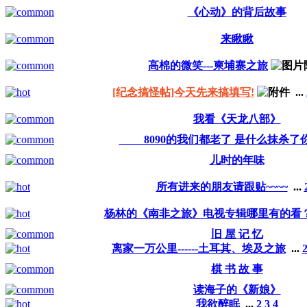
《心动》的背后故事
来瞅瞅
高棉的微笑---柬埔寨之旅
[纪念搞怪帖]今天先来搞填写!
...
我看《天龙八部》
8090的我们都老了 是什么抹杀了
儿时的年味
所有进来的朋友请跟贴~~~~
...
杨林的《南非之旅》电视专辑哪里有的看
旧 屋 记 忆
离家一万公里------土耳其、埃及之旅
...
棋 书 故 事
读海子的《新娘》
我欲醉眠
...
2
3
4