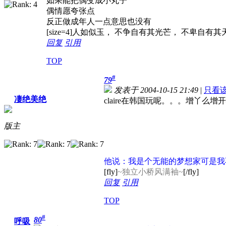
如果能把偶变成小丸子
偶情愿夸张点
反正做成年人一点意思也没有
[size=4]人如似玉， 不争自有其光芒， 不卑自有其天赋
回复
引用
TOP
#
79
发表于 2004-10-15 21:49
|
只看
凄绝美绝
claire在韩国玩呢。。。增丫么
版主
他说：我是个无能的梦想家可是我
[fly]
~独立小桥风满袖~
[/fly]
回复
引用
TOP
#
80
呼吸