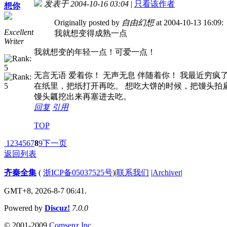
发表于 2004-10-16 03:04
|
只看该作者
想你
Originally posted by
自由幻想
at 2004-10-13 16:09:
Excellent
我就想变得成熟一点
Writer
我就想变的年轻一点！可爱一点！
无言无语 爱着你！ 无声无息 伴随着你！ 我最近穷
在纸里，把纸打开再吃。 想吃大饼的时候，把馒头拍
馒头瓤挖出来再塞进去吃。
回复
引用
TOP
1
2
3
4
5
6
7
8
9
下一页
返回列表
齐秦全集
(
浙ICP备05037525号
)
|
联系我们
|
Archiver
|
GMT+8, 2026-8-7 06:41.
Powered by
Discuz!
7.0.0
© 2001-2009
Comsenz Inc.