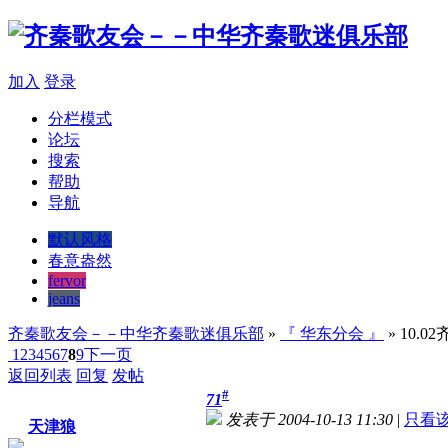
加入
登录
分栏模式
论坛
搜索
帮助
导航
默认风格
春意盎然
fervor
jeans
齐秦歌友会－－中华齐秦歌迷俱乐部
»
『 华东分会 』
» 10.
1
2
3
4
5
6
7
8
9
下一页
返回列表
回复
发帖
#
71
发表于 2004-10-13 11:30
|
只看
天津狼