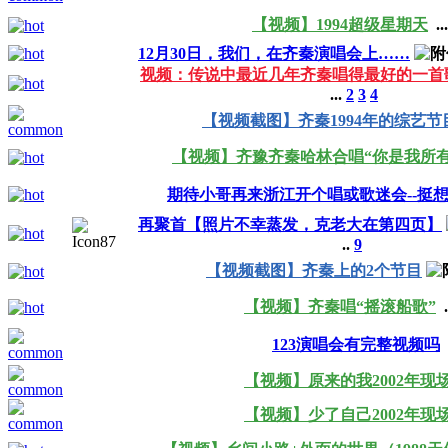
【视频】1994超级星期天
..
12月30日，我们，在齐秦演唱会上……
视频：传说中最近几年齐秦唱得最好的一首
...
2
3
4
【视频截图】齐秦1994年的综艺节
【视频】齐豫齐秦哈林合唱“你是我所有
期待小哥再来浙江开个唱或歌迷会--挺
再聚首【照片不幸蒸发，克老大在第四页】
..
9
【视频截图】齐秦上的2个节目
【视频】齐秦唱“摇滚船歌”
.
123演唱会有完整视频吗
【视频】原来的我2002年现
【视频】少了自己2002年现