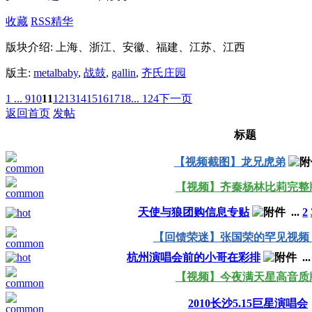
收藏
RSS
精华
版块介绍: 上海、浙江、安徽、福建、江苏、江西
版主:
metalbaby
,
战鼓
,
gallin
,
齐氏庄园
1 ...
9
10
11
12
13
14
15
16
17
18
... 124
下一页
返回首页
发帖
标题
【视频截图】龙兄虎弟
【视频】齐秦杨林比莉完整
天使与狼团购信息专贴
...
2
【回馈荣迷】张国荣的罕见视频
杭州演唱会前的小哥在彩排
..
【视频】今夜满天星高音质
2010长沙5.15巨星演唱会