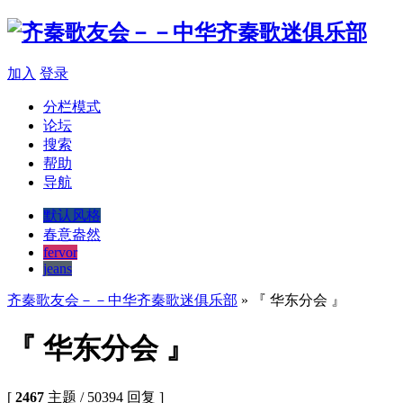
加入
登录
分栏模式
论坛
搜索
帮助
导航
默认风格
春意盎然
fervor
jeans
齐秦歌友会－－中华齐秦歌迷俱乐部
» 『 华东分会 』
『 华东分会 』
[
2467
主题 / 50394 回复 ]