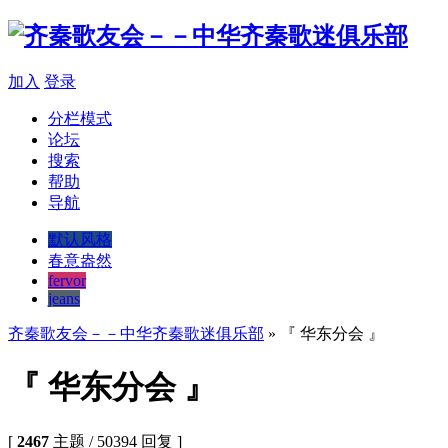
加入
登录
分栏模式
论坛
搜索
帮助
导航
默认风格
春意盎然
fervor
jeans
齐秦歌友会－－中华齐秦歌迷俱乐部
» 『 华东分会 』
『 华东分会 』
[
2467
主题 / 50394 回复 ]