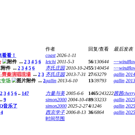
作者
回复/查看
最后发表
来看看！
coast
2026-1-11
会
...
2
3
4
5
6
letchi
2011-5-3
56
/
130644
~~windflo
...
2
3
4
5
6
齐氏庄园
2010-10-24
55
/
140454
~~windflo
賓-齊秦演唱現場
...
2
3
齐氏庄园
2013-7-31
27
/
63279
gallin
2014
念专场
...
2
gallin
2013-6-10
13
/
39793
gallin
2013
2
3
4
5
6
..
147
力量与美
2005-6-6
1465
/
243222
茜茜cherr
..
9
simon2000
2004-10-4
89
/
33233
gallin
2025
Q音乐了
simon2000
2025-2-27
4
/
1246
gallin
2025
4
西京学子
2006-8-13
36
/
6864
gallin
2025
时间范围