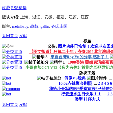
收藏
RSS
精华
版块介绍: 上海、浙江、安徽、福建、江苏、江西
版主:
metalbaby
,
战鼓
,
gallin
,
齐氏庄园
返回首页
发帖
标题
公告:
图片功能已恢复！欢迎老友回
【图文报道】狂飙二十年：齐秦2011北京演唱
來自台灣Roy Yu的分享 感謝了！
1988香港 亞姐表演級嘉
小哥参加CCTV15《音为有你》首期之邓丽君纪
版块主题
偶像VS经典
...
10.02齐辣聚会剧照
...
2
3
4
5
6
我给小哥写的歌“爱秦宣言”已登陆Q
行云流水生日快乐！！
...
2
3
类型
排序方式
返回首页
发帖