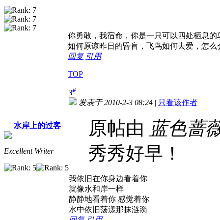
你勇敢，我宿命，你是一只可以四处栖息的
如何原谅昨日的昏盲，飞鸟如何去爱，怎么
回复
引用
TOP
#
3
发表于 2010-2-3 08:24
|
只看该作者
原帖由
蓝色蔷
水岸上的过客
秀秀好早！
Excellent Writer
我依旧在你身边看着你
就像水和岸一样
静静地看着你 感觉着你
水中依旧荡漾那抹涟漪
回复
引用