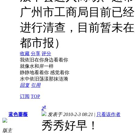
广州市工商局目前已经
进行清查，目前暂未在
都市报）
收藏
分享
评分
我依旧在你身边看着你
就像水和岸一样
静静地看着你 感觉着你
水中依旧荡漾那抹涟漪
回复
引用
订阅
TOP
#
2
蓝色蔷薇
发表于 2010-2-3 08:21
|
只看该作者
秀秀好早！
版主