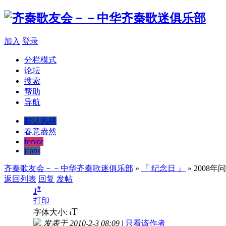
加入
登录
分栏模式
论坛
搜索
帮助
导航
默认风格
春意盎然
fervor
jeans
齐秦歌友会－－中华齐秦歌迷俱乐部
»
『 纪念日 』
» 200
返回列表
回复
发帖
#
1
打印
T
字体大小:
t
发表于 2010-2-3 08:09
|
只看该作者