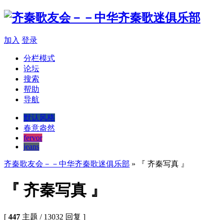
加入
登录
分栏模式
论坛
搜索
帮助
导航
默认风格
春意盎然
fervor
jeans
齐秦歌友会－－中华齐秦歌迷俱乐部
» 『 齐秦写真 』
『 齐秦写真 』
[
447
主题 / 13032 回复 ]