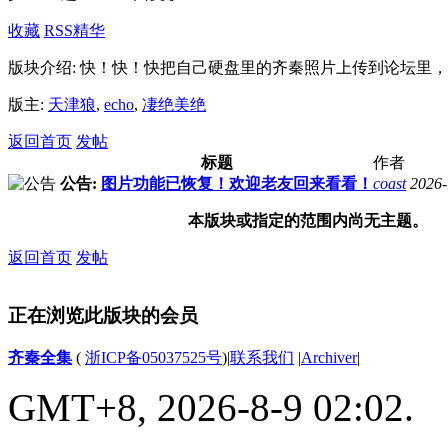
收藏
RSS
精华
版块介绍: 快！快！快把自己硬盘里的齐秦照片上传到论坛里
版主:
天津狼
,
echo
,
凄绝美绝
返回首页
发帖
标题
作者
公告:
图片功能已恢复！欢迎老友回来看看！
coast
2026-
本版块或指定的范围内尚无主题。
返回首页
发帖
正在浏览此版块的会员
齐秦全集
(
浙ICP备05037525号
)
|
联系我们
|
Archiver
|
GMT+8, 2026-8-9 02:02.